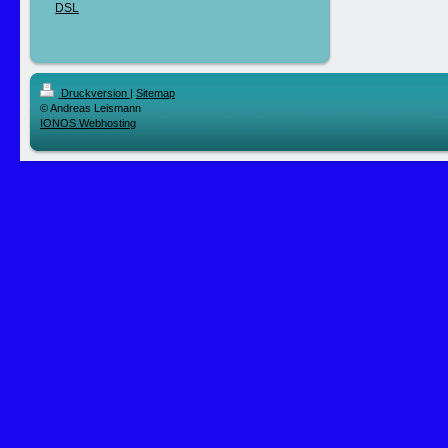
Druckversion
|
Sitemap
© Andreas Leismann
IONOS Webhosting