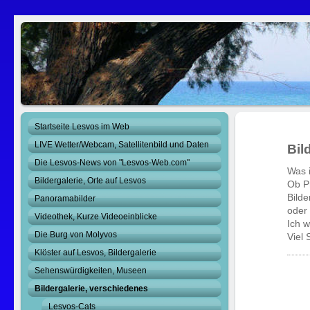
Startseite Lesvos im Web
LIVE Wetter/Webcam, Satellitenbild und Daten
Bil
Die Lesvos-News von "Lesvos-Web.com"
Was i
Bildergalerie, Orte auf Lesvos
Ob Pr
Bilde
Panoramabilder
oder
Videothek, Kurze Videoeinblicke
Ich 
Die Burg von Molyvos
Viel
Klöster auf Lesvos, Bildergalerie
Sehenswürdigkeiten, Museen
Bildergalerie, verschiedenes
Lesvos-Cats