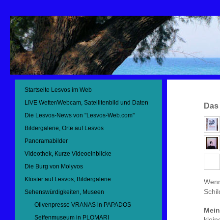
Startseite Lesvos im Web
LIVE Wetter/Webcam, Satellitenbild und Daten
Das 
Die Lesvos-News von "Lesvos-Web.com"
Bildergalerie, Orte auf Lesvos
Panoramabilder
Videothek, Kurze Videoeinblicke
Die Burg von Molyvos
Klöster auf Lesvos, Bildergalerie
Wenn
Schil
Sehenswürdigkeiten, Museen
Olivenpresse VRANAS in PAPADOS
Mein
Seifenmuseum in PLOMARI
klei