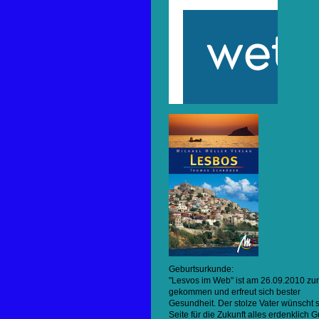
Geburtsurkunde:
"Lesvos im Web" ist am 26.09.2010 zur
gekommen und erfreut sich bester
Gesundheit. Der stolze Vater wünscht 
Seite für die Zukunft alles erdenklich 