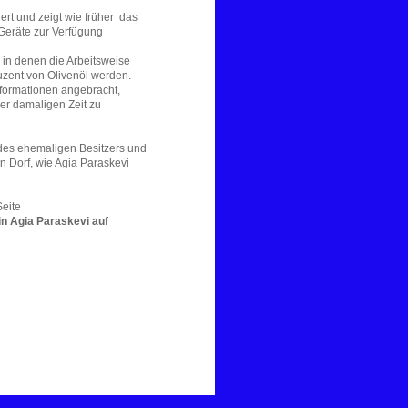
ert und zeigt wie früher das
Geräte zur Verfügung
 in denen die Arbeitsweise
duzent von Olivenöl werden.
formationen angebracht,
der damaligen Zeit zu
e des ehemaligen Besitzers und
n Dorf, wie Agia Paraskevi
Seite
in Agia Paraskevi auf