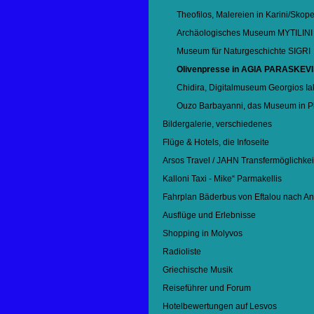
Theofilos, Malereien in Karini/Skop
Archäologisches Museum MYTILINI
Museum für Naturgeschichte SIGRI
Olivenpresse in AGIA PARASKEVI
Chidira, Digitalmuseum Georgios Ia
Ouzo Barbayanni, das Museum in P
Bildergalerie, verschiedenes
Flüge & Hotels, die Infoseite
Arsos Travel / JAHN Transfermöglichkei
Kalloni Taxi - Mike“ Parmakellis
Fahrplan Bäderbus von Eftalou nach A
Ausflüge und Erlebnisse
Shopping in Molyvos
Radioliste
Griechische Musik
Reiseführer und Forum
Hotelbewertungen auf Lesvos