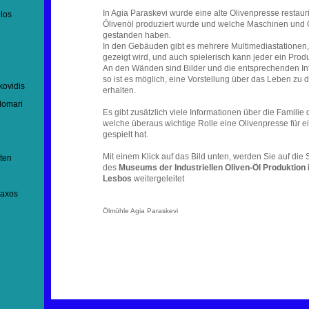
In Agia Paraskevi wurde eine alte Olivenpresse restauri
elos
Ölivenöl produziert wurde und welche Maschinen und 
gestanden haben.
In den Gebäuden gibt es mehrere Multimediastationen,
gezeigt wird, und auch spielerisch kann jeder ein Pro
An den Wänden sind Bilder und die entsprechenden In
so ist es möglich, eine Vorstellung über das Leben zu 
kovidis
erhalten.
lomari
Es gibt zusätzlich viele Informationen über die Famili
welche überaus wichtige Rolle eine Olivenpresse für ei
gespielt hat.
Mit einem Klick auf das Bild unten, werden Sie auf die 
ten
des
Museums der Industriellen Oliven-Öl Produktion 
Lesbos
weitergeleitet
naxos
Ölmühle Agia Paraskevi