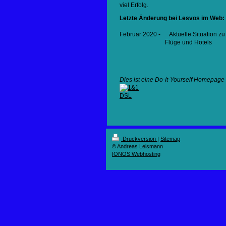
viel Erfolg.
Letzte Änderung bei Lesvos im Web:
Februar 2020 - Aktuelle Situation zu
Flüge und Hotels
Dies ist eine Do
-
It
-
Yourself Homepage
Druckversion
|
Sitemap
© Andreas Leismann
IONOS Webhosting