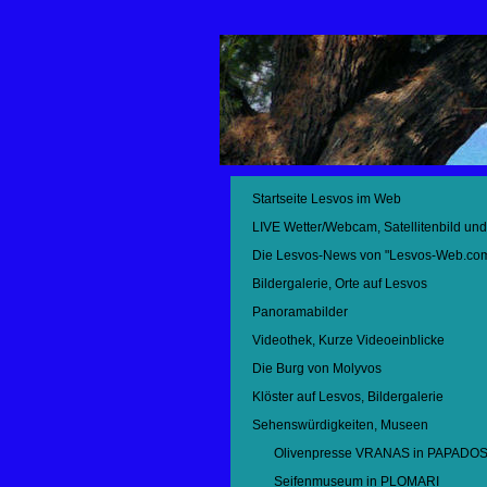
Startseite Lesvos im Web
LIVE Wetter/Webcam, Satellitenbild un
Die Lesvos-News von "Lesvos-Web.co
Bildergalerie, Orte auf Lesvos
Panoramabilder
Videothek, Kurze Videoeinblicke
Die Burg von Molyvos
Klöster auf Lesvos, Bildergalerie
Sehenswürdigkeiten, Museen
Olivenpresse VRANAS in PAPADO
Seifenmuseum in PLOMARI