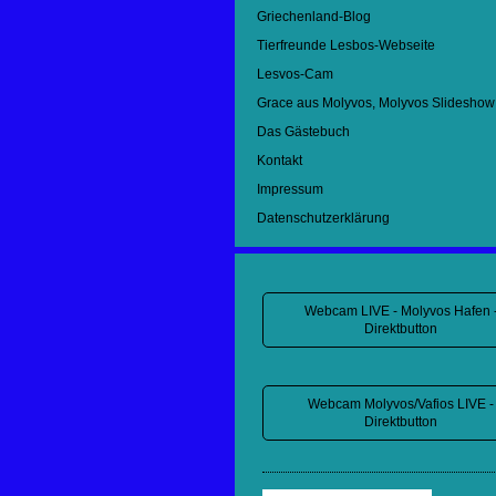
Griechenland-Blog
Tierfreunde Lesbos-Webseite
Lesvos-Cam
Grace aus Molyvos, Molyvos Slideshow
Das Gästebuch
Kontakt
Impressum
Datenschutzerklärung
Webcam LIVE - Molyvos Hafen 
Direktbutton
Webcam Molyvos/Vafios LIVE -
Direktbutton