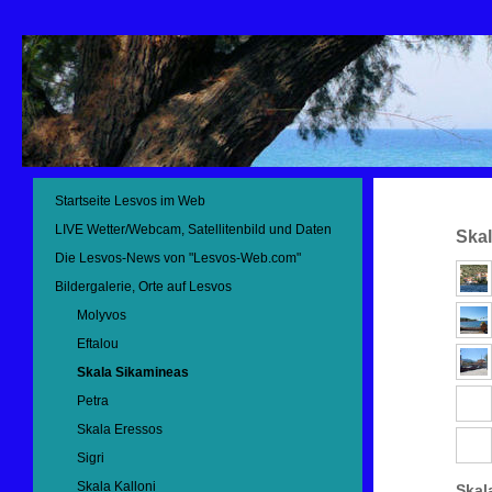
Startseite Lesvos im Web
LIVE Wetter/Webcam, Satellitenbild und Daten
Ska
Die Lesvos-News von "Lesvos-Web.com"
Bildergalerie, Orte auf Lesvos
Molyvos
Eftalou
Skala Sikamineas
Petra
Skala Eressos
Sigri
Skala Kalloni
Skal